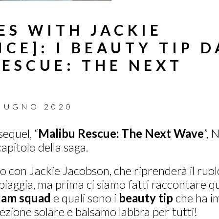
ES WITH JACKIE
CE]: I BEAUTY TIP D
RESCUE: THE NEXT
IUGNO 2020
sequel, “
Malibu Rescue: The Next Wave
”, 
capitolo della saga.
 con Jackie Jacobson, che riprenderà il ruol
iaggia, ma prima ci siamo fatti raccontare qu
lam squad
e quali sono i
beauty tip
che ha im
ezione solare e balsamo labbra per tutti!