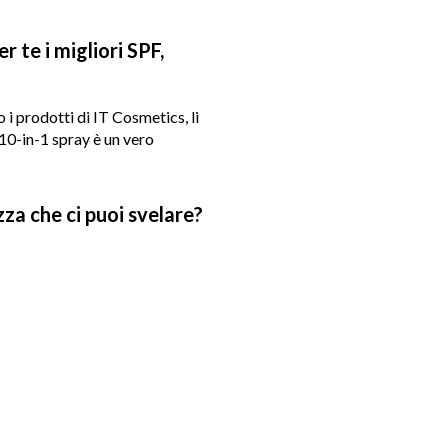
r te i migliori SPF,
i prodotti di IT Cosmetics, li
 10-in-1 spray è un vero
zza che ci puoi svelare?