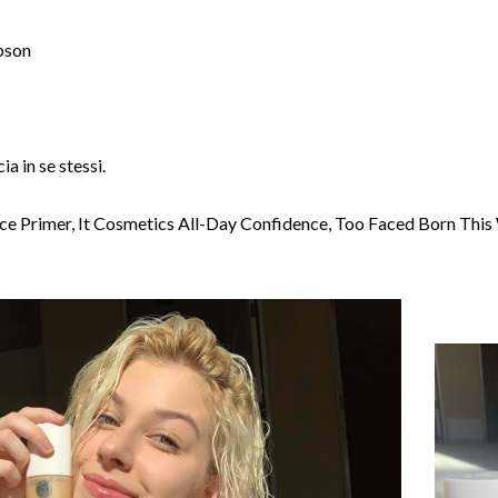
obson
ia in se stessi.
e Primer, It Cosmetics All-Day Confidence, Too Faced Born This 