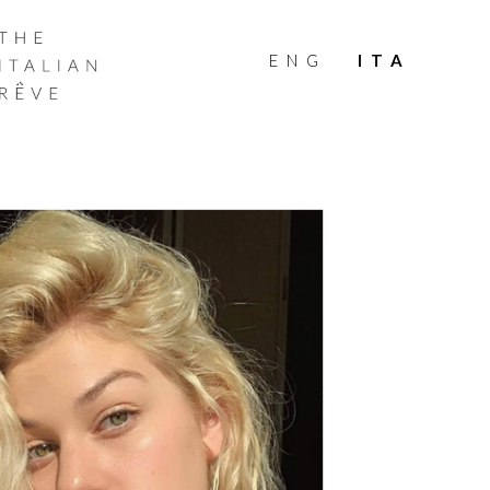
THE
ITALIAN
ENG
ITA
RÊVE