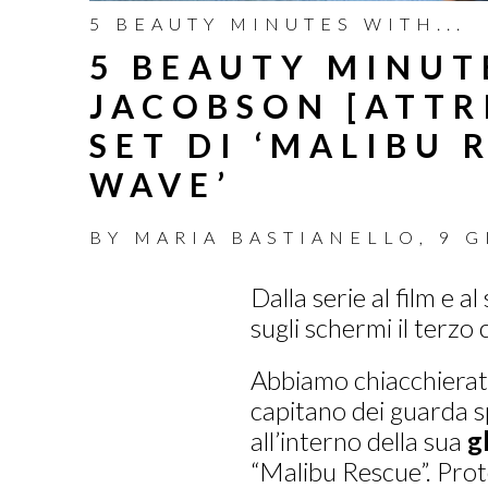
5 BEAUTY MINUTES WITH...
5 BEAUTY MINUT
JACOBSON [ATTRI
SET DI ‘MALIBU 
WAVE’
BY
MARIA BASTIANELLO
,
9 G
Dalla serie al film e al 
sugli schermi il terzo 
Abbiamo chiacchierato
capitano dei guarda sp
all’interno della sua
g
“Malibu Rescue”. Prot