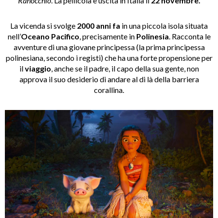
Ranocchio
. La pellicola è uscita in Italia il
22 novembre.
La vicenda si svolge
2000 anni fa
in una piccola isola situata
nell’
Oceano Pacifico
, precisamente in
Polinesia
. Racconta le
avventure di una giovane principessa (la prima principessa
polinesiana, secondo i registi) che ha una forte propensione per
il
viaggio
, anche se il padre, il capo della sua gente, non
approva il suo desiderio di andare al di là della barriera
corallina.