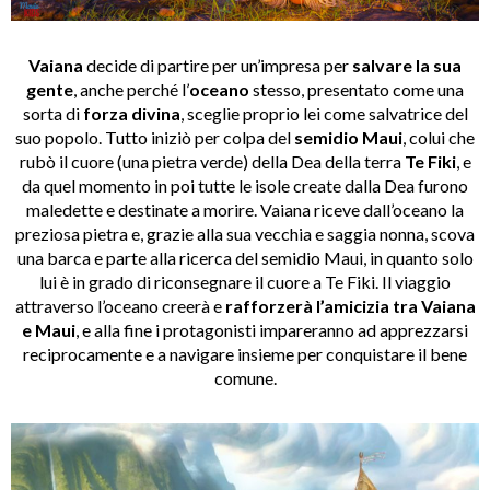
Vaiana
decide di partire per un’impresa per
salvare la sua
gente
, anche perché l’
oceano
stesso, presentato come una
sorta di
forza divina
, sceglie proprio lei come salvatrice del
suo popolo. Tutto iniziò per colpa del
semidio
Maui
, colui che
rubò il cuore (una pietra verde) della Dea della terra
Te Fiki
, e
da quel momento in poi tutte le isole create dalla Dea furono
maledette e destinate a morire. Vaiana riceve dall’oceano la
preziosa pietra e, grazie alla sua vecchia e saggia nonna, scova
una barca e parte alla ricerca del semidio Maui, in quanto solo
lui è in grado di riconsegnare il cuore a Te Fiki. Il viaggio
attraverso l’oceano creerà e
rafforzerà l’amicizia tra Vaiana
e Maui
, e alla fine i protagonisti impareranno ad apprezzarsi
reciprocamente e a navigare insieme per conquistare il bene
comune.