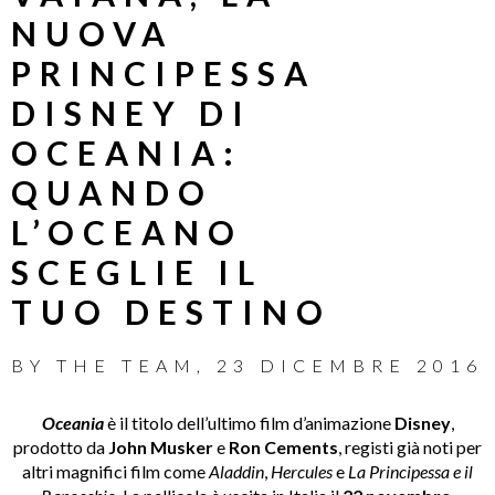
NUOVA
PRINCIPESSA
DISNEY DI
OCEANIA:
QUANDO
L’OCEANO
SCEGLIE IL
TUO DESTINO
BY
THE TEAM
,
23 DICEMBRE 2016
Oceania
è il titolo dell’ultimo film d’animazione
Disney
,
prodotto da
John Musker
e
Ron Cements
, registi già noti per
altri magnifici film come
Aladdin
,
Hercules
e
La Principessa e il