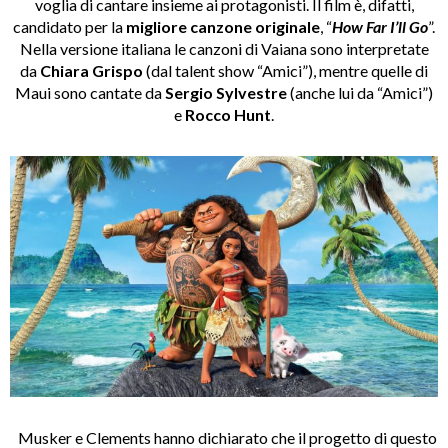
voglia di cantare insieme ai protagonisti. Il film è, difatti,
candidato per la
migliore canzone originale
, “
How Far I’ll Go
”.
Nella versione italiana le canzoni di Vaiana sono interpretate
da
Chiara Grispo
(dal talent show “Amici”), mentre quelle di
Maui sono cantate da
Sergio Sylvestre
(anche lui da “Amici”)
e
Rocco Hunt
.
Musker e Clements hanno dichiarato che il progetto di questo