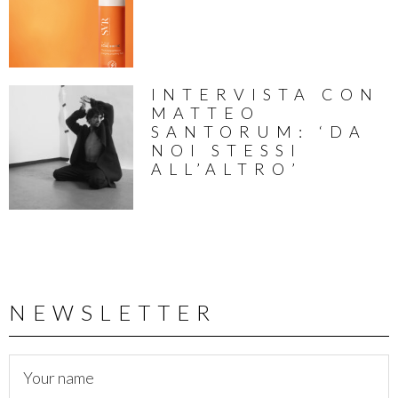
INTERVISTA CON
MATTEO
SANTORUM: ‘DA
NOI STESSI
ALL’ALTRO’
NEWSLETTER