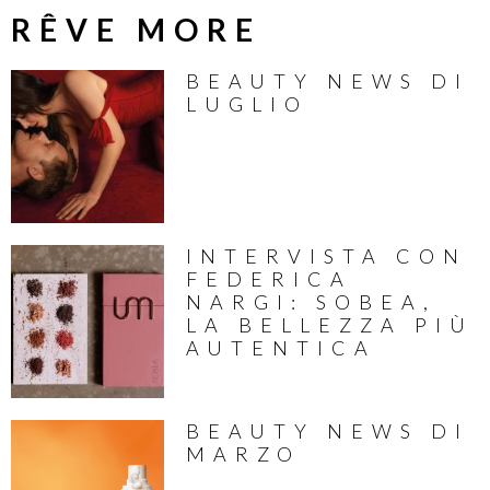
RÊVE MORE
BEAUTY NEWS DI
LUGLIO
INTERVISTA CON
FEDERICA
NARGI: SOBEA,
LA BELLEZZA PIÙ
AUTENTICA
BEAUTY NEWS DI
MARZO