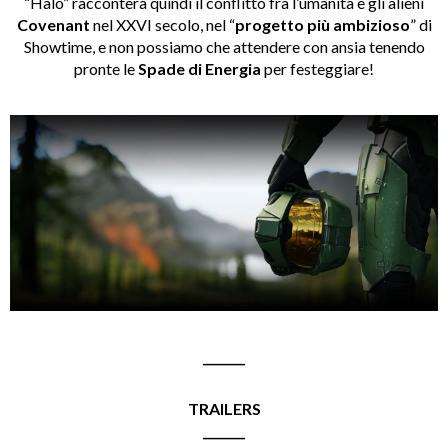
“Halo” racconterà quindi il conflitto fra l’umanità e gli alieni
Covenant
nel XXVI secolo, nel “
progetto più ambizioso
” di
Showtime, e non possiamo che attendere con ansia tenendo
pronte le
Spade di Energia
per festeggiare!
_______
TRAILERS
_______