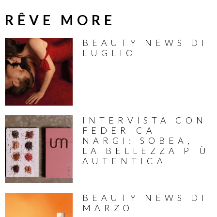
RÊVE MORE
BEAUTY NEWS DI
LUGLIO
INTERVISTA CON
FEDERICA
NARGI: SOBEA,
LA BELLEZZA PIÙ
AUTENTICA
BEAUTY NEWS DI
MARZO