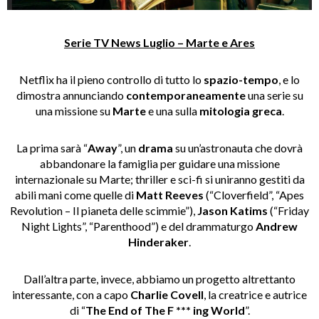
Serie TV News Luglio – Marte e Ares
Netflix ha il pieno controllo di tutto lo
spazio-tempo
, e lo
dimostra annunciando
contemporaneamente
una serie su
una missione su
Marte
e una sulla
mitologia
greca
.
La prima sarà “
Away
”, un
drama
su un’astronauta che dovrà
abbandonare la famiglia per guidare una missione
internazionale su Marte; thriller e sci-fi si uniranno gestiti da
abili mani come quelle di
Matt Reeves
(“Cloverfield”, “Apes
Revolution – Il pianeta delle scimmie”),
Jason Katims
(“Friday
Night Lights”, “Parenthood”) e del drammaturgo
Andrew
Hinderaker
.
Dall’altra parte, invece, abbiamo un progetto altrettanto
interessante, con a capo
Charlie Covell
, la creatrice e autrice
di “
The End of The F *** ing World
”.