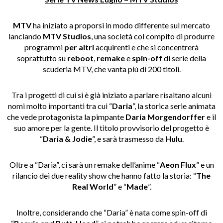
MTV
ha iniziato a proporsi in modo differente sul mercato
lanciando
MTV Studios
, una società col compito di produrre
programmi
per altri
acquirenti e che si concentrerà
soprattutto su
reboot
,
remake
e
spin-off
di serie della
scuderia MTV, che vanta più di 200 titoli.
Tra i progetti di cui si è già iniziato a parlare risaltano alcuni
nomi molto importanti tra cui “
Daria
”, la storica serie animata
che vede protagonista la pimpante
Daria Morgendorffer
e il
suo amore per la gente. Il titolo provvisorio del progetto è
“
Daria & Jodie
”, e sarà trasmesso da
Hulu
.
Oltre a “Daria”, ci sarà un remake dell’anime “
Aeon Flux
” e un
rilancio dei due reality show che hanno fatto la storia: “
The
Real World
” e “
Made
”.
Inoltre, considerando che “Daria” è nata come spin-off di