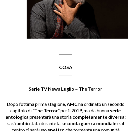
_______
COSA
_______
Serie TV News Luglio – The Terror
Dopo l’ottima prima stagione,
AMC
ha ordinato un secondo
capitolo di “
The Terror
” per il 2019, ma da buona
serie
antologica
presenterà una storia
completamente diversa
:
sarà ambientata durante la
seconda guerra mondiale
e al
centro ci sarà uno
spettro
che tormenta una comunità