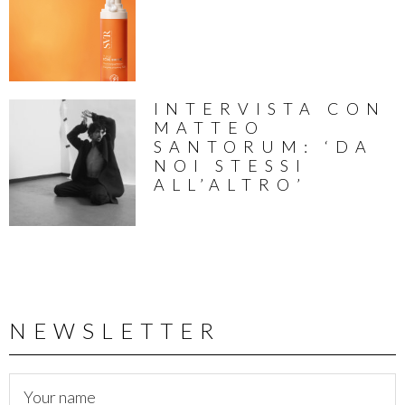
INTERVISTA CON
MATTEO
SANTORUM: ‘DA
NOI STESSI
ALL’ALTRO’
NEWSLETTER