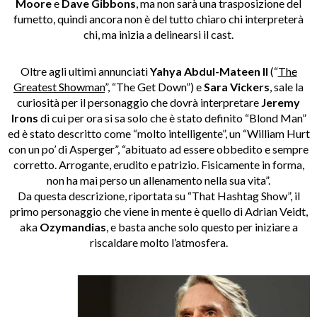
Moore
e
Dave Gibbons
, ma non sarà una trasposizione del
fumetto, quindi ancora non è del tutto chiaro chi interpreterà
chi, ma inizia a delinearsi il cast.
Oltre agli ultimi annunciati
Yahya Abdul-Mateen II
(“
The
Greatest Showman
”, “The Get Down”) e
Sara Vickers
, sale la
curiosità per il personaggio che dovrà interpretare
Jeremy
Irons
di cui per ora si sa solo che è stato definito “Blond Man”
ed è stato descritto come “molto intelligente”, un “William Hurt
con un po’ di Asperger”, “abituato ad essere obbedito e sempre
corretto. Arrogante, erudito e patrizio. Fisicamente in forma,
non ha mai perso un allenamento nella sua vita”.
Da questa descrizione, riportata su “That Hashtag Show”, il
primo personaggio che viene in mente è quello di Adrian Veidt,
aka
Ozymandias
, e basta anche solo questo per iniziare a
riscaldare molto l’atmosfera.