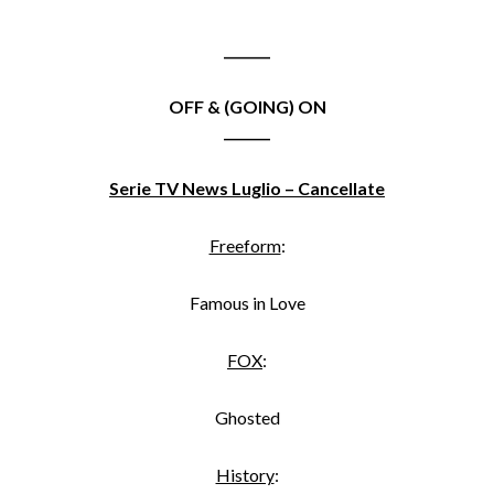
_______
OFF & (GOING) ON
_______
Serie TV News Luglio – Cancellate
Freeform
:
Famous in Love
FOX
:
Ghosted
History
: