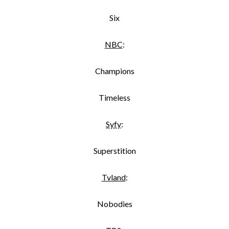
Six
NBC
:
Champions
Timeless
Syfy
:
Superstition
Tvland
:
Nobodies