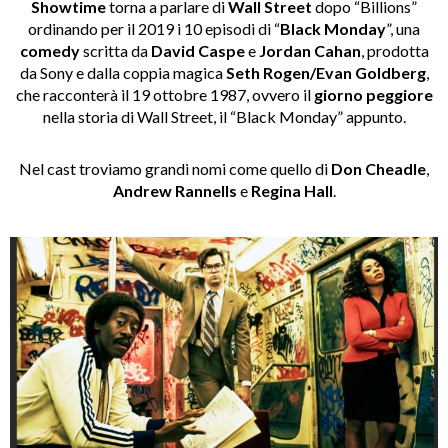
Showtime
torna a parlare di
Wall Street
dopo “Billions”
ordinando per il 2019 i 10 episodi di “
Black Monday
”, una
comedy
scritta da
David Caspe
e
Jordan Cahan
, prodotta
da Sony e dalla coppia magica
Seth Rogen/Evan Goldberg
,
che racconterà il 19 ottobre 1987, ovvero il
giorno peggiore
nella storia di Wall Street, il “Black Monday” appunto.
Nel cast troviamo grandi nomi come quello di
Don Cheadle
,
Andrew
Rannells
e
Regina
Hall
.