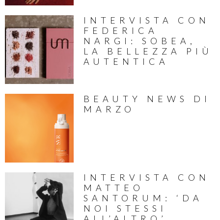
INTERVISTA CON
FEDERICA
NARGI: SOBEA,
LA BELLEZZA PIÙ
AUTENTICA
BEAUTY NEWS DI
MARZO
INTERVISTA CON
MATTEO
SANTORUM: ‘DA
NOI STESSI
ALL’ALTRO’