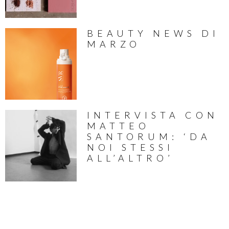
BEAUTY NEWS DI
MARZO
INTERVISTA CON
MATTEO
SANTORUM: ‘DA
NOI STESSI
ALL’ALTRO’