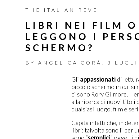
THE ITALIAN REVE
LIBRI NEI FILM O
LEGGONO I PERS
SCHERMO?
BY
ANGELICA CORÀ
,
3 LUGLI
Gli
appassionati
di lettu
piccolo schermo in cui si
ci sono Rory Gilmore, Her
alla ricerca di nuovi titol
qualsiasi luogo, film e seri
Capita infatti che, in det
libri: talvolta sono lì per 
sono “
semplici
” oggetti d