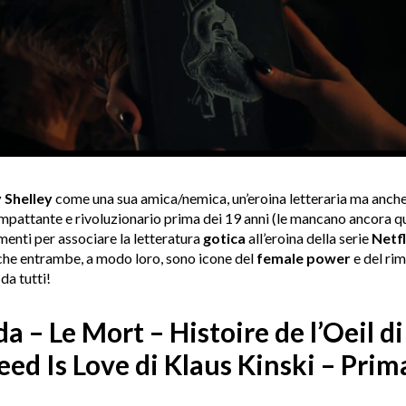
y
Shelley
come una sua amica/nemica, un’eroina letteraria ma anche 
mpattante e rivoluzionario prima dei 19 anni (le mancano ancora quas
enti per associare la letteratura
gotica
all’eroina della serie
Netfl
che entrambe, a modo loro, sono icone del
female
power
e del rim
da tutti!
– Le Mort – Histoire de l’Oeil d
Need Is Love di Klaus Kinski – Prim