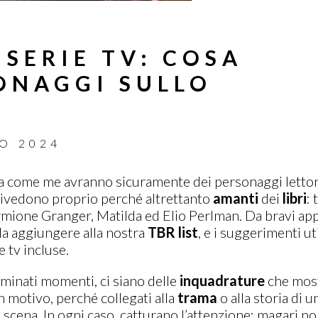
 SERIE TV: COSA
ONAGGI SULLO
O 2024
ra come me avranno sicuramente dei personaggi lettori
 rivedono proprio perché altrettanto
amanti
dei
libri
: 
mione Granger, Matilda ed Elio Perlman. Da bravi ap
i da aggiungere alla nostra
TBR
list
, e i suggerimenti u
e tv incluse.
erminati momenti, ci siano delle
inquadrature
che most
un motivo, perché collegati alla
trama
o alla storia di u
i scena. In ogni caso, catturano l’attenzione: magari no