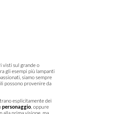
 visti sul grande o
tra gli esempi più lampanti
passionati, siamo sempre
tili possono provenire da
rano esplicitamente dei
n
personaggio
, oppure
n alla prima visione, ma