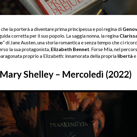
o che la porterà a diventare prima principessa e poi regina di
Genov
uida corretta per il suo popolo. La saggia nonna, la regina
Clariss
io
” di Jane Austen, una storia romantica e senza tempo che ci ricor
erso la sua protagonista,
Elizabeth
Bennet
. Forse Mia, nel percor
 paragonata proprio a Elizabeth: innamorata della propria
libertà
e 
 Mary Shelley – Mercoledì (2022)