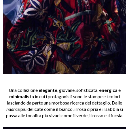
Una collezione
elegante
, giovane, sofisticata,
energica
e
minimalista
in cui i protagonisti sono le stampe e i colori
lasciando da parte una morbosa ricerca del dettaglio. Dalle
nuance
più delicate come il bianco, il rosa cipria e il sabbia si
passa alle tonalità più vivaci come il verde, il rosso e il fucsia.