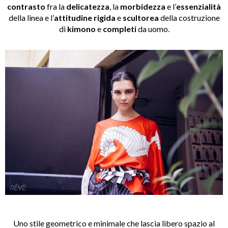
contrasto
fra la
delicatezza
, la
morbidezza
e l’
essenzialità
della linea e l’
attitudine rigida
e
scultorea
della costruzione
di
kimono
e
completi
da uomo.
Uno stile geometrico e minimale che lascia libero spazio al