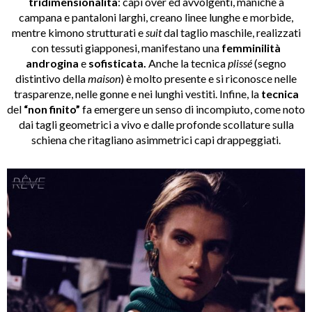
tridimensionalità
: capi over ed avvolgenti, maniche a
campana e pantaloni larghi, creano linee lunghe e morbide,
mentre kimono strutturati e
suit
dal taglio maschile, realizzati
con tessuti giapponesi, manifestano una
femminilità
androgina
e
sofisticata.
Anche la tecnica
plissé
(segno
distintivo della
maison
) è molto presente e si riconosce nelle
trasparenze, nelle gonne e nei lunghi vestiti. Infine, la
tecnica
del
“non finito”
fa emergere un senso di incompiuto, come noto
dai tagli geometrici a vivo e dalle profonde scollature sulla
schiena che ritagliano asimmetrici capi drappeggiati.