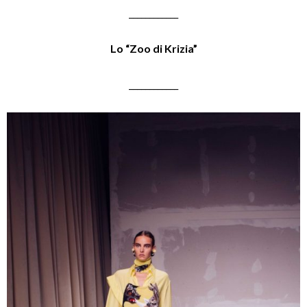
____________
Lo “Zoo di Krizia”
____________