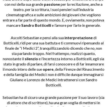
con noi della sua grande
passione
per la recitazione, anche a
teatro, per la scrittura, i suoi pensieri sull’industria
cinematografica e sulle ambizioni dei giovani che vogliono
entrare a far parte di questo mondo. E, ovviamente, non poteva
mancare
Sandro Botticelli
e l’amore per l’arte in generale.
Ascolti Sebastian e pensi alla sua
interpretazione
di
Botticelli, ridi per una sua battuta e ti commuovi ripensando al
finale de “I Medici 2”, tranquillizzandolo dicendo che no, non
sta parlando troppo. Nel frattempo, realizzi quanto,
nonostante il
silenzio
e l’incertezza intorno a Botticelli, egli sia
stato in grado di parlare, di farsi conoscere e di far innamorare
il mondo intero delle sue
opere
, della Firenze del Rinascimento
e della famiglia dei Medici: non è difficile dunque immaginarsi
Giuliano e Lorenzo de Medici intrattenersi con Sandro
Botticelli.
Sebastian ha di sicuro una grande passione per il suo lavoro (sia
di attore che di scrittore), ha una gran voglia di mettersi in