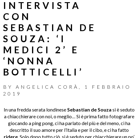
INTERVISTA
CON
SEBASTIAN DE
SOUZA: ‘I
MEDICI 2’ E
‘NONNA
BOTTICELLI’
BY
ANGELICA CORÀ
,
1 FEBBRAIO
2019
In una fredda serata londinese
Sebastian de Souza
si è seduto
a chiacchierare con noi, o meglio… Si è prima fatto fotografare
giocando a ping pong, ci ha parlato del più e del meno, ci ha
descritto il suo amore per l’Italia e per il cibo, e ci ha fatto
ridere
. Solo dopo tutto ciò, si è seduto per chiacchierare un po’