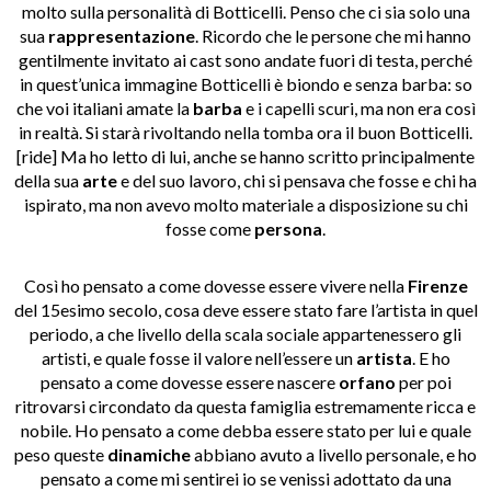
molto sulla personalità di Botticelli. Penso che ci sia solo una
sua
rappresentazione
. Ricordo che le persone che mi hanno
gentilmente invitato ai cast sono andate fuori di testa, perché
in quest’unica immagine Botticelli è biondo e senza barba: so
che voi italiani amate la
barba
e i capelli scuri, ma non era così
in realtà. Si starà rivoltando nella tomba ora il buon Botticelli.
[ride] Ma ho letto di lui, anche se hanno scritto principalmente
della sua
arte
e del suo lavoro, chi si pensava che fosse e chi ha
ispirato, ma non avevo molto materiale a disposizione su chi
fosse come
persona
.
Così ho pensato a come dovesse essere vivere nella
Firenze
del 15esimo secolo, cosa deve essere stato fare l’artista in quel
periodo, a che livello della scala sociale appartenessero gli
artisti, e quale fosse il valore nell’essere un
artista
. E ho
pensato a come dovesse essere nascere
orfano
per poi
ritrovarsi circondato da questa famiglia estremamente ricca e
nobile. Ho pensato a come debba essere stato per lui e quale
peso queste
dinamiche
abbiano avuto a livello personale, e ho
pensato a come mi sentirei io se venissi adottato da una