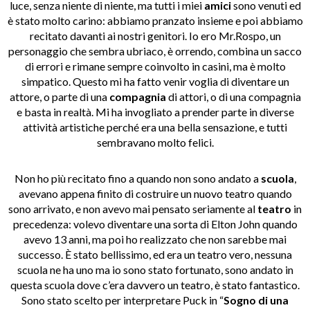
luce, senza niente di niente, ma tutti i miei
amici
sono venuti ed
è stato molto carino: abbiamo pranzato insieme e poi abbiamo
recitato davanti ai nostri genitori. Io ero Mr.Rospo, un
personaggio che sembra ubriaco, è orrendo, combina un sacco
di errori e rimane sempre coinvolto in casini, ma è molto
simpatico. Questo mi ha fatto venir voglia di diventare un
attore, o parte di una
compagnia
di attori, o di una compagnia
e basta in realtà. Mi ha invogliato a prender parte in diverse
attività artistiche perché era una bella sensazione, e tutti
sembravano molto felici.
Non ho più recitato fino a quando non sono andato a
scuola
,
avevano appena finito di costruire un nuovo teatro quando
sono arrivato, e non avevo mai pensato seriamente al
teatro
in
precedenza: volevo diventare una sorta di Elton John quando
avevo 13 anni, ma poi ho realizzato che non sarebbe mai
successo. È stato bellissimo, ed era un teatro vero, nessuna
scuola ne ha uno ma io sono stato fortunato, sono andato in
questa scuola dove c’era davvero un teatro, è stato fantastico.
Sono stato scelto per interpretare Puck in “
Sogno di una