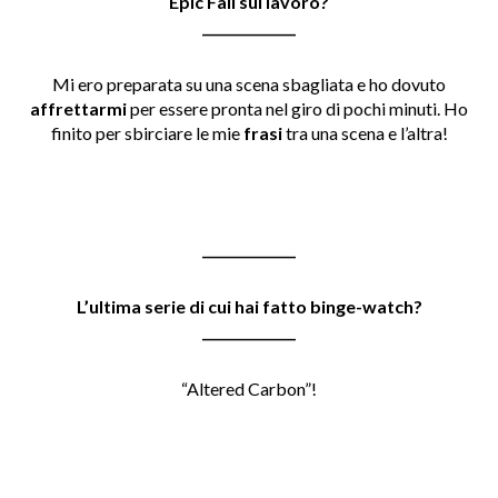
Epic Fail sul lavoro?
______________
Mi ero preparata su una scena sbagliata e ho dovuto
affrettarmi
per essere pronta nel giro di pochi minuti. Ho
finito per sbirciare le mie
frasi
tra una scena e l’altra!
______________
L’ultima serie di cui hai fatto binge-watch?
______________
“Altered Carbon”!
______________