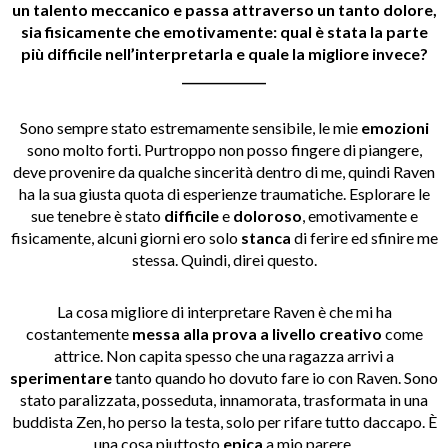
un talento meccanico e passa attraverso un tanto dolore,
sia fisicamente che emotivamente: qual è stata la parte
più difficile nell’interpretarla e quale la migliore invece?
______________
Sono sempre stato estremamente sensibile, le mie
emozioni
sono molto forti. Purtroppo non posso fingere di piangere,
deve provenire da qualche sincerità dentro di me, quindi Raven
ha la sua giusta quota di esperienze traumatiche. Esplorare le
sue tenebre è stato
difficile
e
doloroso
, emotivamente e
fisicamente, alcuni giorni ero solo
stanca
di ferire ed sfinire me
stessa. Quindi, direi questo.
La cosa migliore di interpretare Raven è che mi ha
costantemente
messa alla prova a livello creativo
come
attrice. Non capita spesso che una ragazza arrivi a
sperimentare
tanto quando ho dovuto fare io con Raven. Sono
stato paralizzata, posseduta, innamorata, trasformata in una
buddista Zen, ho perso la testa, solo per rifare tutto daccapo. È
una cosa piuttosto
epica
a mio parere.