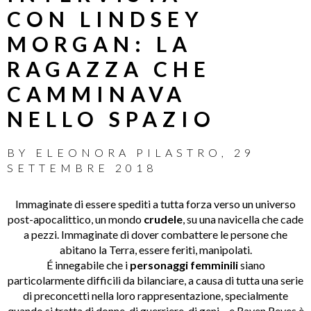
CON LINDSEY
MORGAN: LA
RAGAZZA CHE
CAMMINAVA
NELLO SPAZIO
BY
ELEONORA PILASTRO
,
29
SETTEMBRE 2018
Immaginate di essere spediti a tutta forza verso un universo
post-apocalittico, un mondo
crudele
, su una navicella che cade
a pezzi. Immaginate di dover combattere le persone che
abitano la Terra, essere feriti, manipolati.
É
innegabile che i
personaggi femminili
siano
particolarmente difficili da bilanciare, a causa di tutta una serie
di preconcetti nella loro rappresentazione, specialmente
quando si tratta di donne, di guerriere, di geni
–
e Raven Reyes
è