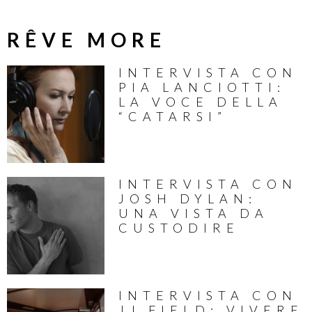
RÊVE MORE
INTERVISTA CON
PIA LANCIOTTI:
LA VOCE DELLA
“CATARSI”
INTERVISTA CON
JOSH DYLAN:
UNA VISTA DA
CUSTODIRE
INTERVISTA CON
JJ FIELD: VIVERE