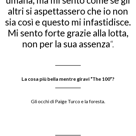
umana, ma mi sento come se gli
altri si aspettassero che io non
sia così e questo mi infastidisce.
Mi sento forte grazie alla lotta,
non per la sua assenza
“.
______________
La cosa più bella mentre giravi “The 100”
?
______________
Gli occhi di Paige Turco e la foresta
.
______________