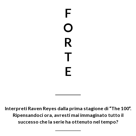
F
O
R
T
E
______________
Interpreti Raven Reyes dalla prima stagione di “The 100”.
Ripensandoci ora, avresti mai immaginato tutto il
successo che la serie ha ottenuto nel tempo?
______________