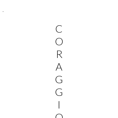
.
C
O
R
A
G
G
I
O