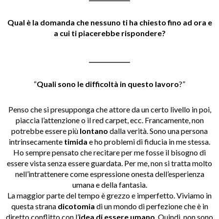
Qual è la domanda che nessuno ti ha chiesto fino ad ora e
a cui ti piacerebbe rispondere?
______________
“
Quali sono le difficoltà in questo lavoro
?”
Penso che si presupponga che attore da un certo livello in poi,
piaccia l’attenzione o il red carpet, ecc. Francamente, non
potrebbe essere più
lontano
dalla verità. Sono una persona
intrinsecamente
timida
e ho problemi di fiducia in me stessa.
Ho sempre pensato che recitare per me fosse il bisogno di
essere vista senza essere guardata. Per me, non si tratta molto
nell’intrattenere come espressione onesta dell’esperienza
umana e della fantasia.
La maggior parte del tempo è grezzo e imperfetto. Viviamo in
questa strana
dicotomia
di un mondo di perfezione che è in
diretto conflitto con l’
idea di essere umano
. Quindi, non sono