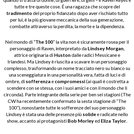
tutte e tre queste cose.
É
una ragazza che scopre del
tradimento
del proprio fidanzato dopo aver rischiato tutto
per lui, è la più giovane meccanica della sua generazione,
combatte attraverso la perdita, la morte e la dipendenza.
Nel mondo di “
The 100
” la vita non è sicuramente rosea per il
personaggio di Raven, interpretato da
Lindsey Morgan
,
attrice originaria di
Huston
dalle radici Messicane e
Irlandesi
.
Ma Lindsey
è riuscita a scavare in un personaggio
complesso, trasformando un nome tracciato nero su bianco su
una sceneggiatura in una personalit
à
vera, fatta di luci e di
ombre, di
sofferenza
e
compromessi
(ai quali è costretta a
scendere con se stessa, con i suoi amici e con il mondo che li
circonda).
Parte integrante della serie per ben sei stagioni (The
CW ha recentemente confermato la sesta stagione di “The
100”), nonostante tutte le sofferenze del suo personaggio
Lindsey è stata una delle presenze più
solide
e radicate nello
show, accanto ai protagonisti
Bob Morley
ed
Eliza Taylor
.