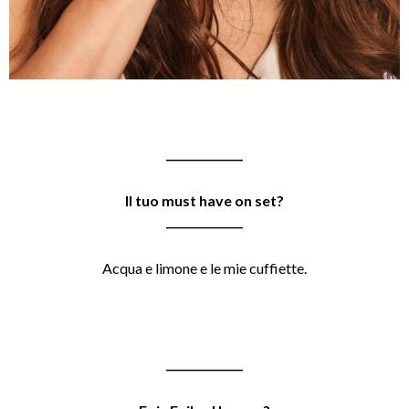
______________
Il tuo must have on set?
______________
Acqua e limone e le mie cuffiette.
______________