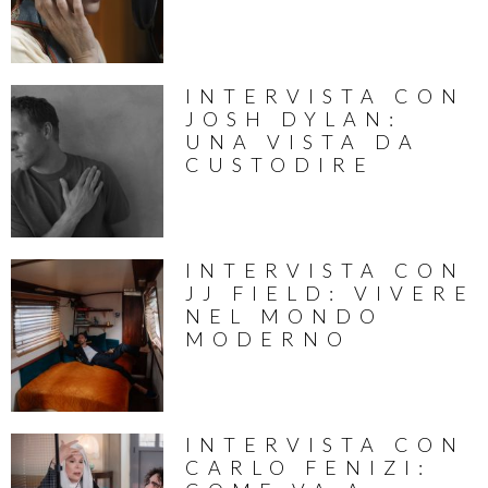
INTERVISTA CON
JOSH DYLAN:
UNA VISTA DA
CUSTODIRE
INTERVISTA CON
JJ FIELD: VIVERE
NEL MONDO
MODERNO
INTERVISTA CON
CARLO FENIZI: