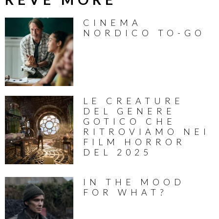
CINEMA
NORDICO TO-GO
LE CREATURE
DEL GENERE
GOTICO CHE
RITROVIAMO NEI
FILM HORROR
DEL 2025
IN THE MOOD
FOR WHAT?