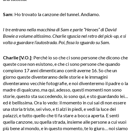
Sam
: Ho trovato la canzone del tunnel. Andiamo.
I tre entrano nella macchina di Sam e parte “Heroes” di David
Bowie a volume altissimo. Charlie sguscia nel retro del pick-up, e si
volta a guardare l’autostrada. Poi, fissa lo sguardo su Sam.
Charlie [V.O.]
: Perché io so che ci sono persone che dicono che
queste cose non esistono, e che ci sono persone che quando
compiono 17 anni dimenticano com’è averne 16. So che un
giorno queste diventeranno delle storie e le immagini
diventeranno vecchie fotografie, e noi diventeremo il padre o la
madre di qualcuno, ma qui, adesso, questi momenti non sono
storie, questo sta succedendo, io sono qui, e sto guardando lei…
ed è bellissima. Ora lo vedo: il momento in cui sai di non essere
una storia triste, sei vivo, e ti alzi in piedi, e vedi la luce dei
palazzi, e tutto quello che ti fa stare a bocca aperta. E senti
quella canzone, su quella strada, insieme alle persone a cui vuoi
più bene al mondo, e in questo momento, te lo giuro… noi siamo