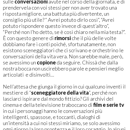
sulle
conversazioni
avute nel corso della giornata, e di
prendervela con voi stessi per non aver trovato una
risposta migliore, una battuta più divertente, un
consiglio più utile? “ Avrei potuto dirlo così”, “Avrei
potuto rispondere questo invece di quest’altro”,
“Perché non l’ho detto, se è così chiaro nella mia testa?”.
È con questo genere di
rimorsi
che il più delle volte
dobbiamo fare i conti poiché, sfortunatamente, non
esistono sceneggiatori che ci scrivano e orchestrino le
conversazioni della vita vera. Non sarebbe male, però,
se avessimo un
copione
da seguire. Chissà che dalla
nostra bocca non uscirebbero parole e pensieri meglio
articolati e disinvolti…
Nell’attesa che giunga il giorno in cui qualcuno inventi il
mestiere di “
sceneggiatore della vita
”, perché non
lasciarci ispirare dal mondo fittizio? Gli archivi del
cinema e della televisione traboccano di
film e serie tv
in cui i personaggi hanno le conversazioni più
intelligenti, spassose, e toccanti, dialoghi di
un’intensità a cui noi stessi miriamo, se solo avessimo
ogni giorno la loro prontezza e il loro coraggio. In alcuni