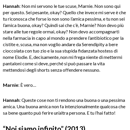
Hannah
: Non mi servono le tue scuse, Marnie. Non sono qui
per questo. Sei pesante, okay? Quello che invece mi serve è che
tu riconosca che forse io non sono l’amica pessima, e tu non sei
l’amica buona, okay? Quindi sai che c’è, Marnie? Non devo più
stare alle tue regole ormai, okay? Non devo accompagnarti
nella farmacia in capo al mondo a prendere l’antibiotico per la
cistite e, scusa, ma non voglio andare da Serendipity a bere
cioccolata con tuo zio e la sua stupida fidanzata hostess di
nome Elodie. E, decisamente, non mi frega niente di mettermi
pantaloni come si deve, perché si può passare la vita
mettendosi degli shorts senza offendere nessuno.
Marnie
: È vero…
Hannah
: Queste cose non ti rendono una buona o una pessima
amica. Una buona amica non fa intenzionalmente qualcosa che
sa bene quanto può ferire un’altra persona. E tu l’hai fatto!
“Noi siamo infinito” (2013)