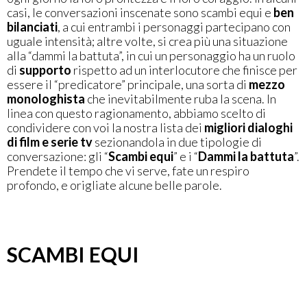
casi, le conversazioni inscenate sono scambi equi e
ben
bilanciati
, a cui entrambi i personaggi partecipano con
uguale intensità; altre volte, si crea più una situazione
alla “dammi la battuta”, in cui un personaggio ha un ruolo
di
supporto
rispetto ad un interlocutore che finisce per
essere il “predicatore” principale, una sorta di
mezzo
monologhista
che inevitabilmente ruba la scena. In
linea con questo ragionamento, abbiamo scelto di
condividere con voi la nostra lista dei
migliori dialoghi
di film e serie tv
sezionandola in due tipologie di
conversazione: gli “
Scambi equi
” e i “
Dammi la battuta
”.
Prendete il tempo che vi serve, fate un respiro
profondo, e origliate alcune belle parole.
SCAMBI EQUI