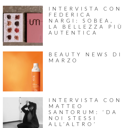
INTERVISTA CON
FEDERICA
NARGI: SOBEA,
LA BELLEZZA PIÙ
AUTENTICA
BEAUTY NEWS DI
MARZO
INTERVISTA CON
MATTEO
SANTORUM: ‘DA
NOI STESSI
ALL’ALTRO’