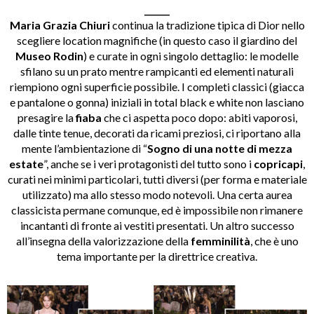
______
Maria Grazia Chiuri
continua la tradizione tipica di Dior nello
scegliere location magnifiche (in questo caso il giardino del
Museo Rodin
) e curate in ogni singolo dettaglio: le modelle
sfilano su un prato mentre rampicanti ed elementi naturali
riempiono ogni superficie possibile. I completi classici (giacca
e pantalone o gonna) iniziali in total black e white non lasciano
presagire la
fiaba
che ci aspetta poco dopo: abiti vaporosi,
dalle tinte tenue, decorati da ricami preziosi, ci riportano alla
mente l’ambientazione di “
Sogno di una notte di mezza
estate
”, anche se i veri protagonisti del tutto sono i
copricapi
,
curati nei minimi particolari, tutti diversi (per forma e materiale
utilizzato) ma allo stesso modo notevoli. Una certa aurea
classicista permane comunque, ed è impossibile non rimanere
incantanti di fronte ai vestiti presentati. Un altro successo
all’insegna della valorizzazione della
femminilità
, che è uno
tema importante per la direttrice creativa.