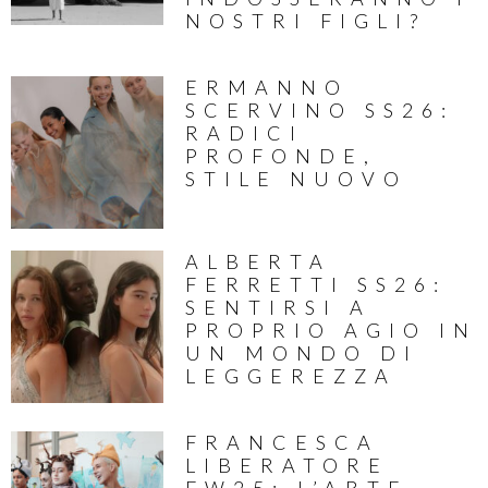
NOSTRI FIGLI?
ERMANNO
SCERVINO SS26:
RADICI
PROFONDE,
STILE NUOVO
ALBERTA
FERRETTI SS26:
SENTIRSI A
PROPRIO AGIO IN
UN MONDO DI
LEGGEREZZA
FRANCESCA
LIBERATORE
FW25: L’ARTE