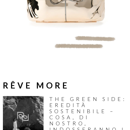
RÊVE MORE
THE GREEN SIDE:
EREDITÀ
SOSTENIBILE –
COSA, DI
NOSTRO,
INDOSSERANNO I