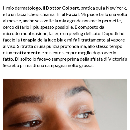
Il mio dermatologo, il
Dottor Colbert
, pratica qui a New York,
e fa un facial che si chiama
Trial Facia
l. Mi piace farlo una volta
al mese e, anche se a volte la mia agenda non me lo permette,
cerco di farlo il più spesso possibile. È composto da
microdermoabrasione, laser, e un peeling delicato. Dopodiché
faccio la
terapia
della luce blu e mi fa il trattamento al vapore
al viso. Si tratta di una pulizia profonda ma, allo stesso tempo,
di un
trattamento
e mi sento sempre meglio dopo averlo
fatto. Di solito lo facevo sempre prima della sfilata di Victoria’s
Secret o prima di una campagna molto grossa.