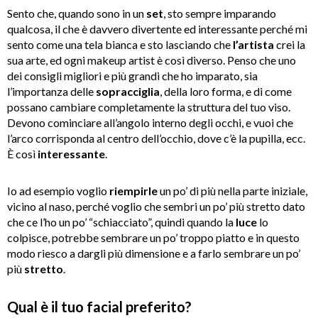
Sento che, quando sono in un
set
, sto sempre imparando
qualcosa, il che è davvero divertente ed interessante perché mi
sento come una tela bianca e sto lasciando che
l’artista
crei la
sua arte, ed ogni makeup artist è così diverso. Penso che uno
dei consigli migliori e più grandi che ho imparato, sia
l’importanza delle
sopracciglia
, della loro forma, e di come
possano cambiare completamente la struttura del tuo viso.
Devono cominciare all’angolo interno degli occhi, e vuoi che
l’arco corrisponda al centro dell’occhio, dove c’è la pupilla, ecc.
È così
interessante
.
Io ad esempio voglio
riempirle
un po’ di più nella parte iniziale,
vicino al naso, perché voglio che sembri un po’ più stretto dato
che ce l’ho un po’ “schiacciato”, quindi quando la
luce
lo
colpisce, potrebbe sembrare un po’ troppo piatto e in questo
modo riesco a dargli più dimensione e a farlo sembrare un po’
più
stretto
.
Qual è il tuo facial preferito?