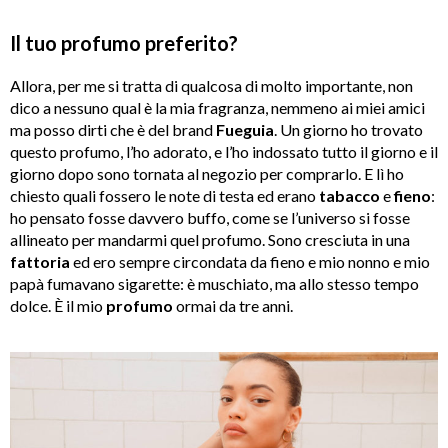
Il tuo profumo preferito?
Allora, per me si tratta di qualcosa di molto importante, non
dico a nessuno qual è la mia fragranza, nemmeno ai miei amici
ma posso dirti che è del brand
Fueguia
. Un giorno ho trovato
questo profumo, l’ho adorato, e l’ho indossato tutto il giorno e il
giorno dopo sono tornata al negozio per comprarlo. E lì ho
chiesto quali fossero le note di testa ed erano
tabacco
e
fieno
:
ho pensato fosse davvero buffo, come se l’universo si fosse
allineato per mandarmi quel profumo. Sono cresciuta in una
fattoria
ed ero sempre circondata da fieno e mio nonno e mio
papà fumavano sigarette: è muschiato, ma allo stesso tempo
dolce. È il mio
profumo
ormai da tre anni.