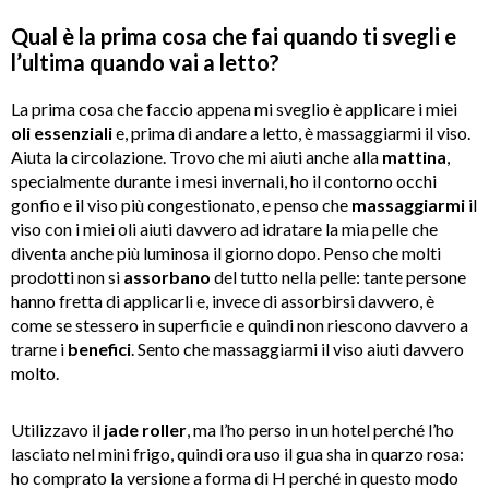
Qual è la prima cosa che fai quando ti svegli e
l’ultima quando vai a letto?
La prima cosa che faccio appena mi sveglio è applicare i miei
oli essenziali
e, prima di andare a letto, è massaggiarmi il viso.
Aiuta la circolazione. Trovo che mi aiuti anche alla
mattina
,
specialmente durante i mesi invernali, ho il contorno occhi
gonfio e il viso più congestionato, e penso che
massaggiarmi
il
viso con i miei oli aiuti davvero ad idratare la mia pelle che
diventa anche più luminosa il giorno dopo. Penso che molti
prodotti non si
assorbano
del tutto nella pelle: tante persone
hanno fretta di applicarli e, invece di assorbirsi davvero, è
come se stessero in superficie e quindi non riescono davvero a
trarne i
benefici
. Sento che massaggiarmi il viso aiuti davvero
molto.
Utilizzavo il
jade roller
, ma l’ho perso in un hotel perché l’ho
lasciato nel mini frigo, quindi ora uso il gua sha in quarzo rosa:
ho comprato la versione a forma di H perché in questo modo