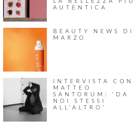
LA BELLEZZA PIÙ
AUTENTICA
BEAUTY NEWS DI
MARZO
INTERVISTA CON
MATTEO
SANTORUM: ‘DA
NOI STESSI
ALL’ALTRO’